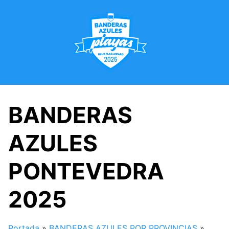
Saltar
al
contenido
BANDERAS
AZULES
PONTEVEDRA
2025
Portada
»
BANDERAS AZULES POR PROVINCIAS
»