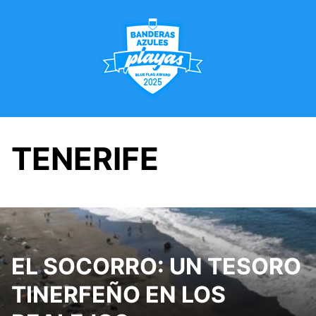
Saltar
al
contenido
TENERIFE
EL SOCORRO: UN TESORO
TINERFEÑO EN LOS