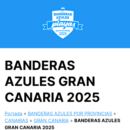
Saltar
al
contenido
BANDERAS
AZULES GRAN
CANARIA 2025
Portada
»
BANDERAS AZULES POR PROVINCIAS
»
CANARIAS
»
GRAN CANARIA
»
BANDERAS AZULES
GRAN CANARIA 2025