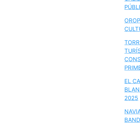
PÚBL
OROP
CULT
TORR
TURÍ
CONS
PRIM
EL C
BLAN
2025
NAVIA
BAND