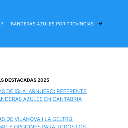
27
BANDERAS AZULES POR PROVINCIAS
AS DESTACADAS 2025
AS DE ISLA, ARNUERO: REFERENTE
ANDERAS AZULES EN CANTABRIA
S DE VILANOVA I LA GELTRÚ:
DAD Y OPCIONES PARA TODOS LOS